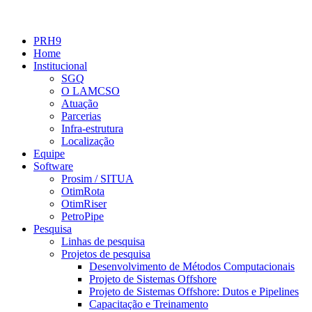
PRH9
Home
Institucional
SGQ
O LAMCSO
Atuação
Parcerias
Infra-estrutura
Localização
Equipe
Software
Prosim / SITUA
OtimRota
OtimRiser
PetroPipe
Pesquisa
Linhas de pesquisa
Projetos de pesquisa
Desenvolvimento de Métodos Computacionais
Projeto de Sistemas Offshore
Projeto de Sistemas Offshore: Dutos e Pipelines
Capacitação e Treinamento