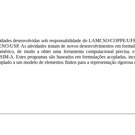
atividades desenvolvidas sob responsabilidade do LAMCSO/COPPE/UF
O/USP. As atividades tratam de novos desenvolvimentos em formulaçõ
érico, de modo a obter uma ferramenta computacional precisa, ef
A. Estes programas são baseados em formulações acopladas, incor
oplado a um modelo de elementos finitos para a representação rigorosa d