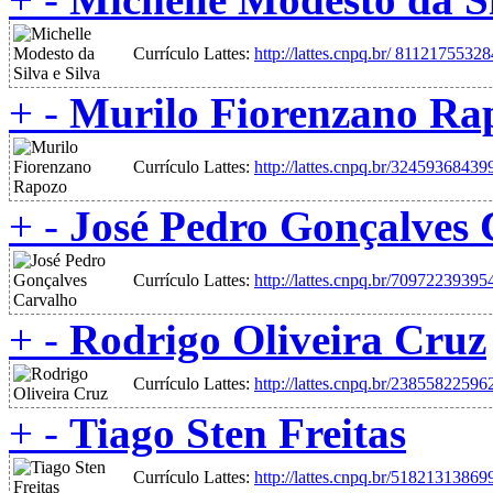
Currículo Lattes:
http://lattes.cnpq.br/ 8112175532
+
-
Murilo Fiorenzano Ra
Currículo Lattes:
http://lattes.cnpq.br/3245936843
+
-
José Pedro Gonçalves 
Currículo Lattes:
http://lattes.cnpq.br/7097223939
+
-
Rodrigo Oliveira Cruz
Currículo Lattes:
http://lattes.cnpq.br/2385582259
+
-
Tiago Sten Freitas
Currículo Lattes:
http://lattes.cnpq.br/5182131386