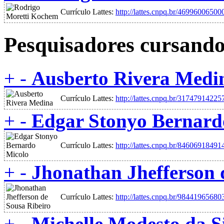
Currículo Lattes:
http://lattes.cnpq.br/4699600650
Pesquisadores cursand
+
-
Ausberto Rivera Medi
Currículo Lattes:
http://lattes.cnpq.br/3174791422
+
-
Edgar Stonyo Bernard
Currículo Lattes:
http://lattes.cnpq.br/8460691849
+
-
Jhonathan Jhefferson 
Currículo Lattes:
http://lattes.cnpq.br/9844196568
+
-
Michelle Modesto da Si