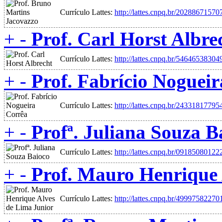
Currículo Lattes:
http://lattes.cnpq.br/2028867157
+
-
Prof. Carl Horst Albre
Currículo Lattes:
http://lattes.cnpq.br/5464653830
+
-
Prof. Fabrício Noguei
Currículo Lattes:
http://lattes.cnpq.br/2433181779
+
-
Profª. Juliana Souza B
Currículo Lattes:
http://lattes.cnpq.br/0918508012
+
-
Prof. Mauro Henrique 
Currículo Lattes:
http://lattes.cnpq.br/4999758227