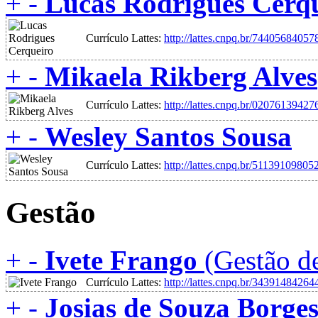
+
-
Lucas Rodrigues Cerq
Currículo Lattes:
http://lattes.cnpq.br/7440568405
+
-
Mikaela Rikberg Alves
Currículo Lattes:
http://lattes.cnpq.br/0207613942
+
-
Wesley Santos Sousa
Currículo Lattes:
http://lattes.cnpq.br/5113910980
Gestão
+
-
Ivete Frango
(Gestão de
Currículo Lattes:
http://lattes.cnpq.br/3439148426
+
-
Josias de Souza Borge