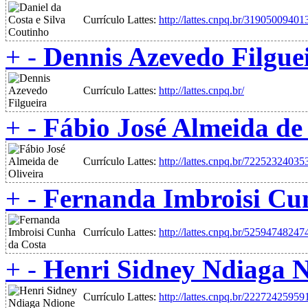
Currículo Lattes:
http://lattes.cnpq.br/3190500940
+
-
Dennis Azevedo Filgue
Currículo Lattes:
http://lattes.cnpq.br/
+
-
Fábio José Almeida de 
Currículo Lattes:
http://lattes.cnpq.br/7225232403
+
-
Fernanda Imbroisi Cu
Currículo Lattes:
http://lattes.cnpq.br/5259474824
+
-
Henri Sidney Ndiaga 
Currículo Lattes:
http://lattes.cnpq.br/2227242595