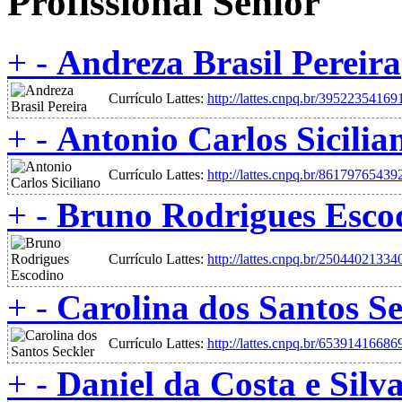
Profissional Senior
+
-
Andreza Brasil Pereira
Currículo Lattes:
http://lattes.cnpq.br/3952235416
+
-
Antonio Carlos Sicilia
Currículo Lattes:
http://lattes.cnpq.br/8617976543
+
-
Bruno Rodrigues Esco
Currículo Lattes:
http://lattes.cnpq.br/2504402133
+
-
Carolina dos Santos Se
Currículo Lattes:
http://lattes.cnpq.br/6539141668
+
-
Daniel da Costa e Silv