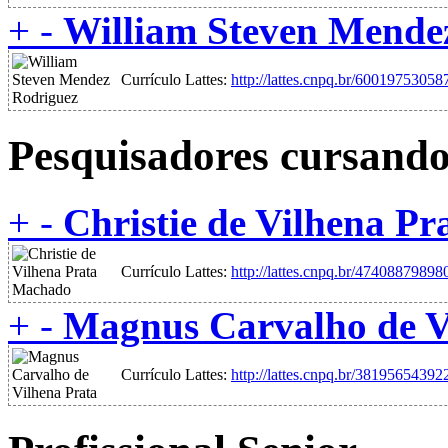
+
-
William Steven Mende
Currículo Lattes:
http://lattes.cnpq.br/6001975305
Pesquisadores cursand
+
-
Christie de Vilhena P
Currículo Lattes:
http://lattes.cnpq.br/4740887989
+
-
Magnus Carvalho de V
Currículo Lattes:
http://lattes.cnpq.br/3819565439