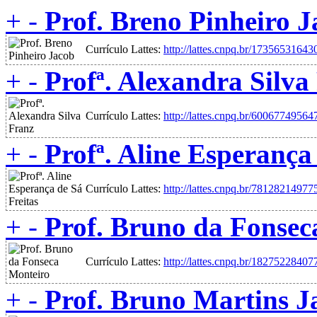
+
-
Prof. Breno Pinheiro 
Currículo Lattes:
http://lattes.cnpq.br/1735653164
+
-
Profª. Alexandra Silva
Currículo Lattes:
http://lattes.cnpq.br/6006774956
+
-
Profª. Aline Esperança
Currículo Lattes:
http://lattes.cnpq.br/7812821497
+
-
Prof. Bruno da Fonsec
Currículo Lattes:
http://lattes.cnpq.br/1827522840
+
-
Prof. Bruno Martins J