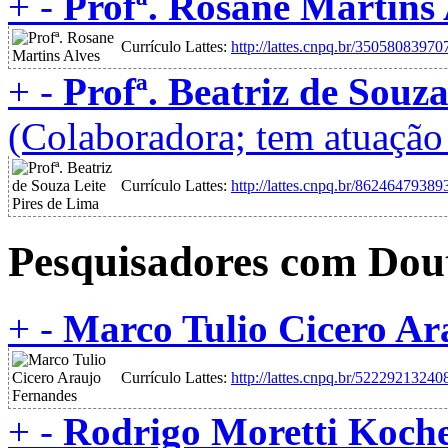
+
-
Profª. Rosane Martins 
Currículo Lattes:
http://lattes.cnpq.br/3505808397
+
-
Profª. Beatriz de Souz
(Colaboradora; tem atuaçã
Currículo Lattes:
http://lattes.cnpq.br/8624647938
Pesquisadores com Dou
+
-
Marco Tulio Cicero Ar
Currículo Lattes:
http://lattes.cnpq.br/5222921324
+
-
Rodrigo Moretti Koch