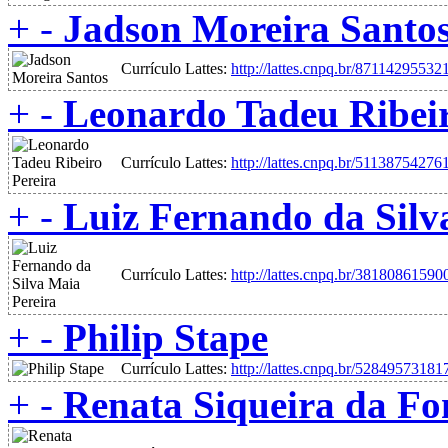
+
-
Jadson Moreira Santo
Currículo Lattes:
http://lattes.cnpq.br/8711429553
+
-
Leonardo Tadeu Ribeir
Currículo Lattes:
http://lattes.cnpq.br/5113875427
+
-
Luiz Fernando da Silv
Currículo Lattes:
http://lattes.cnpq.br/3818086159
+
-
Philip Stape
Currículo Lattes:
http://lattes.cnpq.br/5284957318
+
-
Renata Siqueira da Fo