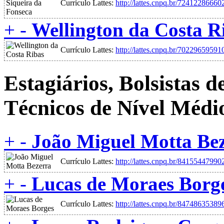
Currículo Lattes:
http://lattes.cnpq.br/7241228666
+
-
Wellington da Costa R
Currículo Lattes:
http://lattes.cnpq.br/7022965959
Estagiários, Bolsistas de
Técnicos de Nível Médi
+
-
João Miguel Motta Be
Currículo Lattes:
http://lattes.cnpq.br/8415544799
+
-
Lucas de Moraes Borg
Currículo Lattes:
http://lattes.cnpq.br/8474863538